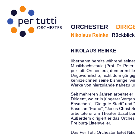
ORCHESTER
DIRIG
Nikolaus Reinke
Rückblick
NIKOLAUS REINKE
übernahm bereits während seines 
Musikhochschule (Prof. Dr. Peter 
per tutti Orchesters, dem er mittl
Ungewöhnliche, nicht dem gängi
kennzeichnen seine bisherige "Amt
Werke von hierzulande nahezu u
Seit mehreren Jahren arbeitet er
Dirigent, wo er in jüngerer Verga
Erwachen", "Die gute Stadt" und 
Basel an "Fame", "Jesus Christ Su
arbeitete er am Theater Basel be
Außerdem dirigiert er das Orche
Freiburg-Littenweiler.
Das Per Tutti Orchester leitet Nik