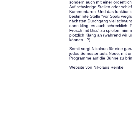
sondern auch mit einer ordentlic
Auf schwierige Stellen oder schie
Kommentaren. Und das funktionie
bestimmte Stelle "vor Spaß wegha
nächsten Durchgang viel schwungvo
dann klingt es auch schrecklich. F
Frosch mit Biss" zu spielen, nim
plötzlich Klang an (während wir u
können...?)!
Somit sorgt Nikolaus für eine g
jedes Semester aufs Neue, mit u
Programme auf die Bühne zu bri
Website von Nikolaus Reinke