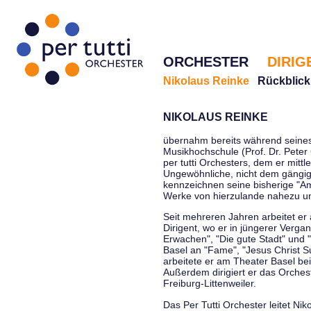
ORCHESTER
DIRIG
Nikolaus Reinke
Rückblick
NIKOLAUS REINKE
übernahm bereits während seines 
Musikhochschule (Prof. Dr. Peter 
per tutti Orchesters, dem er mittl
Ungewöhnliche, nicht dem gängi
kennzeichnen seine bisherige "Amt
Werke von hierzulande nahezu u
Seit mehreren Jahren arbeitet er
Dirigent, wo er in jüngerer Verga
Erwachen", "Die gute Stadt" und 
Basel an "Fame", "Jesus Christ Su
arbeitete er am Theater Basel be
Außerdem dirigiert er das Orche
Freiburg-Littenweiler.
Das Per Tutti Orchester leitet Nik