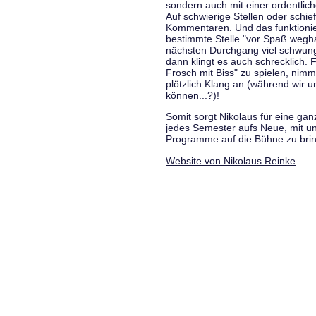
sondern auch mit einer ordentlic
Auf schwierige Stellen oder schie
Kommentaren. Und das funktionie
bestimmte Stelle "vor Spaß wegha
nächsten Durchgang viel schwungvo
dann klingt es auch schrecklich. F
Frosch mit Biss" zu spielen, nim
plötzlich Klang an (während wir u
können...?)!
Somit sorgt Nikolaus für eine g
jedes Semester aufs Neue, mit u
Programme auf die Bühne zu bri
Website von Nikolaus Reinke