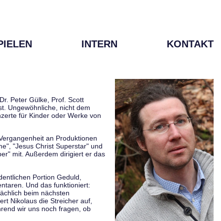
PIELEN
INTERN
KONTAKT
r. Peter Gülke, Prof. Scott
ist. Ungewöhnliche, nicht dem
zerte für Kinder oder Werke von
r Vergangenheit an Produktionen
me", "Jesus Christ Superstar" und
er" mit. Außerdem dirigiert er das
rdentlichen Portion Geduld,
taren. Und das funktioniert:
sächlich beim nächsten
rt Nikolaus die Streicher auf,
hrend wir uns noch fragen, ob