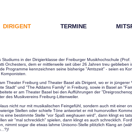
DIRIGENT
TERMINE
MITS
tudiums in der Dirigierklasse der Freiburger Musikhochschule (Prof. D
tti Orchesters, dem er mittlerweile seit über 26 Jahren treu geblieben 
de Programme kennzeichnen seine bisherige "Amtszeit" - seien es Kon
 Komponisten.
 am Theater Freiburg und Theater Basel als Dirigent, wo er in jüngere
ute Stadt" und "The Addams Family" in Freiburg, sowie in Basel an "Fa
 arbeitete er am Theater Basel bei den Aufführungen der "Dreigroschenop
r des Musikvereins Freiburg-Littenweiler.
kolaus nicht nur mit musikalischen Feingefühl, sondern auch mit einer o
wierige Stellen oder schiefe Töne antwortet er mit humorvollen Kommen
s eine bestimmte Stelle "vor Spaß weghauen wird", dann klingt es tat
en wir "mal schrecklich" spielen, dann klingt es auch schrecklich. Forde
len, nimmt sogar die etwas lahme Unisono-Stelle plötzlich Klang an (wä
..?)!