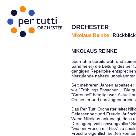
ORCHESTER
Nikolaus Reinke
Rückblick
NIKOLAUS REINKE
übernahm bereits während seines S
Sandmeier) die Leitung des per tu
gängigen Repertoire entsprechen
hierzulande nahezu unbekannten
Seit mehreren Jahren arbeitet er
wie "Frühlings Erwachen", "Die g
"Carousel" beteiligt war. Aktuell
Orchester und das Jugendorcheste
Das Per Tutti Orchester leitet Ni
Gelassenheit und Freude. Auf sch
Wenn Nikolaus ankündigt, dass un
Durchgang viel schwungvoller! Soll
"wie ein Frosch mit Biss" zu spie
Frösche eigentlich beißen können.