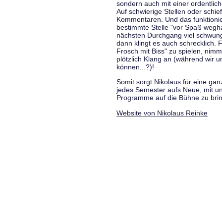
sondern auch mit einer ordentlic
Auf schwierige Stellen oder schie
Kommentaren. Und das funktionie
bestimmte Stelle "vor Spaß wegha
nächsten Durchgang viel schwungvo
dann klingt es auch schrecklich. F
Frosch mit Biss" zu spielen, nim
plötzlich Klang an (während wir u
können...?)!
Somit sorgt Nikolaus für eine g
jedes Semester aufs Neue, mit u
Programme auf die Bühne zu bri
Website von Nikolaus Reinke