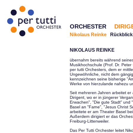
ORCHESTER
DIRIG
Nikolaus Reinke
Rückblick
NIKOLAUS REINKE
übernahm bereits während seines 
Musikhochschule (Prof. Dr. Peter 
per tutti Orchesters, dem er mittl
Ungewöhnliche, nicht dem gängi
kennzeichnen seine bisherige "Amt
Werke von hierzulande nahezu u
Seit mehreren Jahren arbeitet er
Dirigent, wo er in jüngerer Verga
Erwachen", "Die gute Stadt" und 
Basel an "Fame", "Jesus Christ Su
arbeitete er am Theater Basel be
Außerdem dirigiert er das Orche
Freiburg-Littenweiler.
Das Per Tutti Orchester leitet Nik