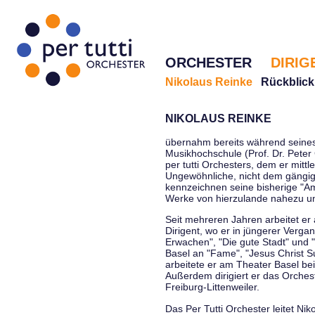
ORCHESTER
DIRIG
Nikolaus Reinke
Rückblick
NIKOLAUS REINKE
übernahm bereits während seines 
Musikhochschule (Prof. Dr. Peter 
per tutti Orchesters, dem er mittl
Ungewöhnliche, nicht dem gängi
kennzeichnen seine bisherige "Amt
Werke von hierzulande nahezu u
Seit mehreren Jahren arbeitet er
Dirigent, wo er in jüngerer Verga
Erwachen", "Die gute Stadt" und 
Basel an "Fame", "Jesus Christ Su
arbeitete er am Theater Basel be
Außerdem dirigiert er das Orche
Freiburg-Littenweiler.
Das Per Tutti Orchester leitet Nik