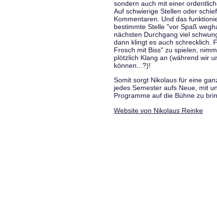
sondern auch mit einer ordentlic
Auf schwierige Stellen oder schie
Kommentaren. Und das funktionie
bestimmte Stelle "vor Spaß wegha
nächsten Durchgang viel schwungvo
dann klingt es auch schrecklich. F
Frosch mit Biss" zu spielen, nim
plötzlich Klang an (während wir u
können...?)!
Somit sorgt Nikolaus für eine g
jedes Semester aufs Neue, mit u
Programme auf die Bühne zu bri
Website von Nikolaus Reinke