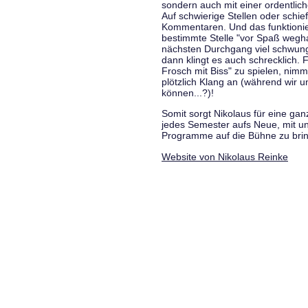
sondern auch mit einer ordentlic
Auf schwierige Stellen oder schie
Kommentaren. Und das funktionie
bestimmte Stelle "vor Spaß wegha
nächsten Durchgang viel schwungvo
dann klingt es auch schrecklich. F
Frosch mit Biss" zu spielen, nim
plötzlich Klang an (während wir u
können...?)!
Somit sorgt Nikolaus für eine g
jedes Semester aufs Neue, mit u
Programme auf die Bühne zu bri
Website von Nikolaus Reinke