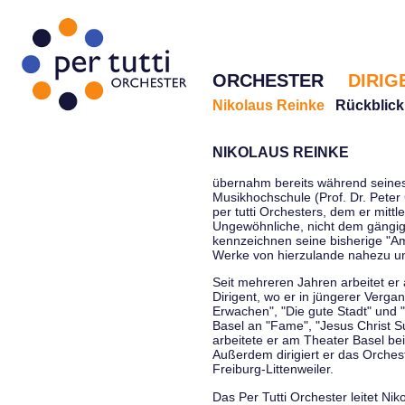
ORCHESTER
DIRIG
Nikolaus Reinke
Rückblick
NIKOLAUS REINKE
übernahm bereits während seines 
Musikhochschule (Prof. Dr. Peter 
per tutti Orchesters, dem er mittl
Ungewöhnliche, nicht dem gängi
kennzeichnen seine bisherige "Amt
Werke von hierzulande nahezu u
Seit mehreren Jahren arbeitet er
Dirigent, wo er in jüngerer Verga
Erwachen", "Die gute Stadt" und 
Basel an "Fame", "Jesus Christ Su
arbeitete er am Theater Basel be
Außerdem dirigiert er das Orche
Freiburg-Littenweiler.
Das Per Tutti Orchester leitet Nik