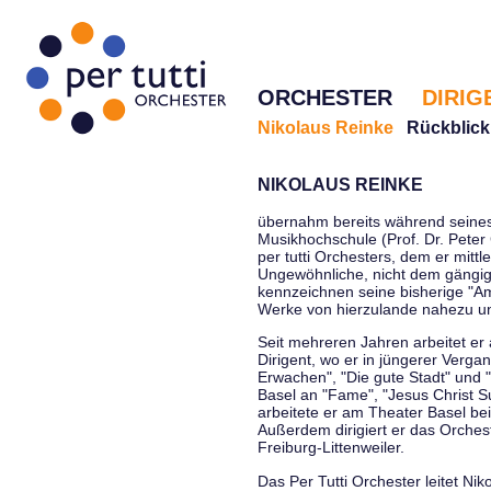
ORCHESTER
DIRIG
Nikolaus Reinke
Rückblick
NIKOLAUS REINKE
übernahm bereits während seines 
Musikhochschule (Prof. Dr. Peter 
per tutti Orchesters, dem er mittl
Ungewöhnliche, nicht dem gängi
kennzeichnen seine bisherige "Amt
Werke von hierzulande nahezu u
Seit mehreren Jahren arbeitet er
Dirigent, wo er in jüngerer Verga
Erwachen", "Die gute Stadt" und 
Basel an "Fame", "Jesus Christ Su
arbeitete er am Theater Basel be
Außerdem dirigiert er das Orche
Freiburg-Littenweiler.
Das Per Tutti Orchester leitet Nik