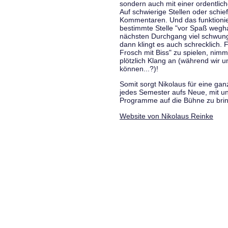
sondern auch mit einer ordentlic
Auf schwierige Stellen oder schie
Kommentaren. Und das funktionie
bestimmte Stelle "vor Spaß wegha
nächsten Durchgang viel schwungvo
dann klingt es auch schrecklich. F
Frosch mit Biss" zu spielen, nim
plötzlich Klang an (während wir u
können...?)!
Somit sorgt Nikolaus für eine g
jedes Semester aufs Neue, mit u
Programme auf die Bühne zu bri
Website von Nikolaus Reinke