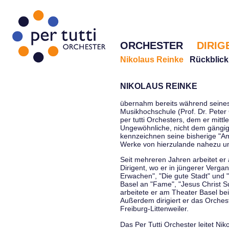
ORCHESTER
DIRIG
Nikolaus Reinke
Rückblick
NIKOLAUS REINKE
übernahm bereits während seines 
Musikhochschule (Prof. Dr. Peter 
per tutti Orchesters, dem er mittl
Ungewöhnliche, nicht dem gängi
kennzeichnen seine bisherige "Amt
Werke von hierzulande nahezu u
Seit mehreren Jahren arbeitet er
Dirigent, wo er in jüngerer Verga
Erwachen", "Die gute Stadt" und 
Basel an "Fame", "Jesus Christ Su
arbeitete er am Theater Basel be
Außerdem dirigiert er das Orche
Freiburg-Littenweiler.
Das Per Tutti Orchester leitet Nik