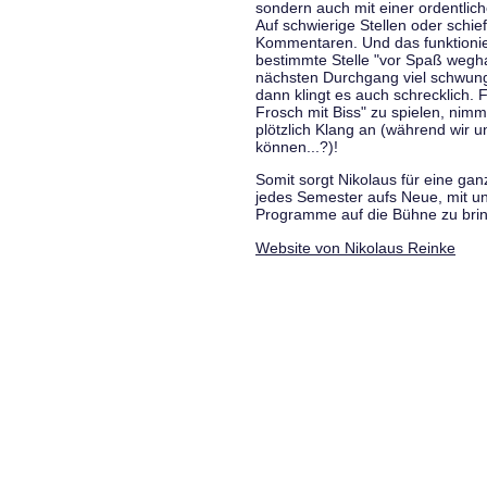
sondern auch mit einer ordentlic
Auf schwierige Stellen oder schie
Kommentaren. Und das funktionie
bestimmte Stelle "vor Spaß wegha
nächsten Durchgang viel schwungvo
dann klingt es auch schrecklich. F
Frosch mit Biss" zu spielen, nim
plötzlich Klang an (während wir u
können...?)!
Somit sorgt Nikolaus für eine g
jedes Semester aufs Neue, mit u
Programme auf die Bühne zu bri
Website von Nikolaus Reinke