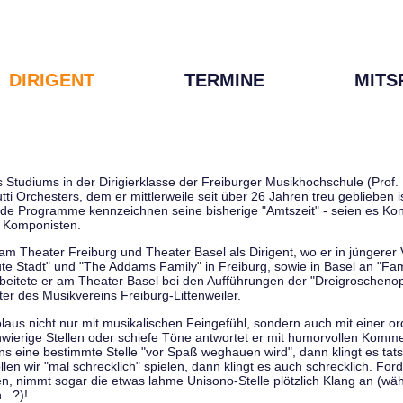
DIRIGENT
TERMINE
MITS
tudiums in der Dirigierklasse der Freiburger Musikhochschule (Prof. D
tti Orchesters, dem er mittlerweile seit über 26 Jahren treu geblieben 
de Programme kennzeichnen seine bisherige "Amtszeit" - seien es Kon
 Komponisten.
 am Theater Freiburg und Theater Basel als Dirigent, wo er in jüngere
ute Stadt" und "The Addams Family" in Freiburg, sowie in Basel an "Fa
 arbeitete er am Theater Basel bei den Aufführungen der "Dreigroschenop
r des Musikvereins Freiburg-Littenweiler.
kolaus nicht nur mit musikalischen Feingefühl, sondern auch mit einer o
wierige Stellen oder schiefe Töne antwortet er mit humorvollen Kommen
s eine bestimmte Stelle "vor Spaß weghauen wird", dann klingt es tat
en wir "mal schrecklich" spielen, dann klingt es auch schrecklich. Forde
len, nimmt sogar die etwas lahme Unisono-Stelle plötzlich Klang an (wä
..?)!