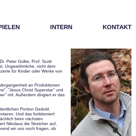
PIELEN
INTERN
KONTAKT
r. Peter Gülke, Prof. Scott
ist. Ungewöhnliche, nicht dem
zerte für Kinder oder Werke von
r Vergangenheit an Produktionen
me", "Jesus Christ Superstar" und
er" mit. Außerdem dirigiert er das
rdentlichen Portion Geduld,
taren. Und das funktioniert:
sächlich beim nächsten
rt Nikolaus die Streicher auf,
hrend wir uns noch fragen, ob