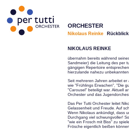
ORCHESTER
Nikolaus Reinke
Rückblick
NIKOLAUS REINKE
übernahm bereits während seines S
Sandmeier) die Leitung des per tu
gängigen Repertoire entsprechen
hierzulande nahezu unbekannten
Seit mehreren Jahren arbeitet er
wie "Frühlings Erwachen", "Die g
"Carousel" beteiligt war. Aktuell
Orchester und das Jugendorcheste
Das Per Tutti Orchester leitet Ni
Gelassenheit und Freude. Auf sch
Wenn Nikolaus ankündigt, dass un
Durchgang viel schwungvoller! Soll
"wie ein Frosch mit Biss" zu spie
Frösche eigentlich beißen können.