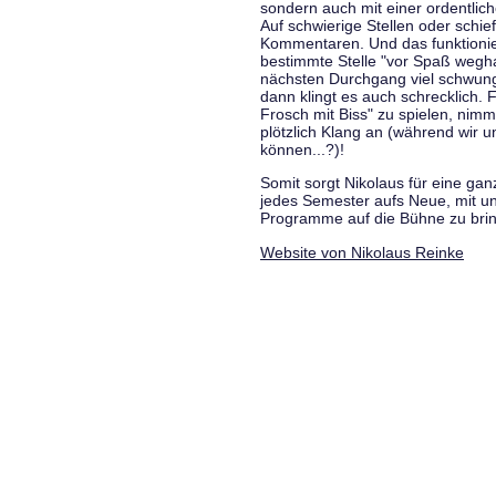
sondern auch mit einer ordentlic
Auf schwierige Stellen oder schie
Kommentaren. Und das funktionie
bestimmte Stelle "vor Spaß wegha
nächsten Durchgang viel schwungvo
dann klingt es auch schrecklich. F
Frosch mit Biss" zu spielen, nim
plötzlich Klang an (während wir u
können...?)!
Somit sorgt Nikolaus für eine g
jedes Semester aufs Neue, mit u
Programme auf die Bühne zu bri
Website von Nikolaus Reinke