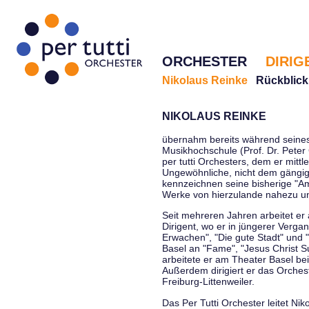
ORCHESTER
DIRIG
Nikolaus Reinke
Rückblick
NIKOLAUS REINKE
übernahm bereits während seines 
Musikhochschule (Prof. Dr. Peter 
per tutti Orchesters, dem er mittl
Ungewöhnliche, nicht dem gängi
kennzeichnen seine bisherige "Amt
Werke von hierzulande nahezu u
Seit mehreren Jahren arbeitet er
Dirigent, wo er in jüngerer Verga
Erwachen", "Die gute Stadt" und 
Basel an "Fame", "Jesus Christ Su
arbeitete er am Theater Basel be
Außerdem dirigiert er das Orche
Freiburg-Littenweiler.
Das Per Tutti Orchester leitet Nik