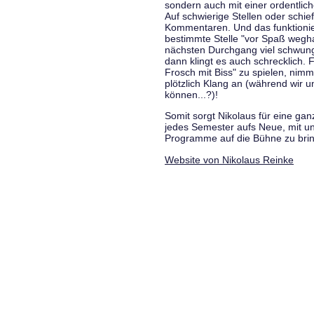
sondern auch mit einer ordentlic
Auf schwierige Stellen oder schie
Kommentaren. Und das funktionie
bestimmte Stelle "vor Spaß wegha
nächsten Durchgang viel schwungvo
dann klingt es auch schrecklich. F
Frosch mit Biss" zu spielen, nim
plötzlich Klang an (während wir u
können...?)!
Somit sorgt Nikolaus für eine g
jedes Semester aufs Neue, mit u
Programme auf die Bühne zu bri
Website von Nikolaus Reinke