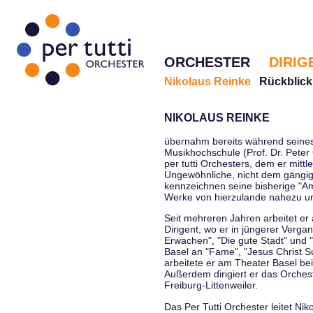
ORCHESTER
DIRIG
Nikolaus Reinke
Rückblick
NIKOLAUS REINKE
übernahm bereits während seines 
Musikhochschule (Prof. Dr. Peter 
per tutti Orchesters, dem er mittl
Ungewöhnliche, nicht dem gängi
kennzeichnen seine bisherige "Amt
Werke von hierzulande nahezu u
Seit mehreren Jahren arbeitet er
Dirigent, wo er in jüngerer Verga
Erwachen", "Die gute Stadt" und 
Basel an "Fame", "Jesus Christ Su
arbeitete er am Theater Basel be
Außerdem dirigiert er das Orche
Freiburg-Littenweiler.
Das Per Tutti Orchester leitet Nik