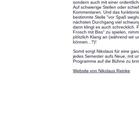
sondern auch mit einer ordentlic
Auf schwierige Stellen oder schie
Kommentaren. Und das funktionie
bestimmte Stelle "vor Spaß wegha
nächsten Durchgang viel schwungvo
dann klingt es auch schrecklich. F
Frosch mit Biss" zu spielen, nim
plötzlich Klang an (während wir u
können...?)!
Somit sorgt Nikolaus für eine g
jedes Semester aufs Neue, mit u
Programme auf die Bühne zu bri
Website von Nikolaus Reinke