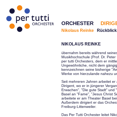
ORCHESTER
DIRIG
Nikolaus Reinke
Rückblick
NIKOLAUS REINKE
übernahm bereits während seines 
Musikhochschule (Prof. Dr. Peter 
per tutti Orchesters, dem er mittl
Ungewöhnliche, nicht dem gängi
kennzeichnen seine bisherige "Amt
Werke von hierzulande nahezu u
Seit mehreren Jahren arbeitet er
Dirigent, wo er in jüngerer Verga
Erwachen", "Die gute Stadt" und 
Basel an "Fame", "Jesus Christ Su
arbeitete er am Theater Basel be
Außerdem dirigiert er das Orche
Freiburg-Littenweiler.
Das Per Tutti Orchester leitet Nik