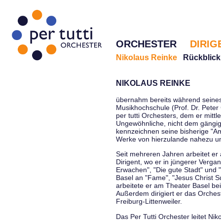
ORCHESTER
DIRIG
Nikolaus Reinke
Rückblick
NIKOLAUS REINKE
übernahm bereits während seines 
Musikhochschule (Prof. Dr. Peter 
per tutti Orchesters, dem er mittl
Ungewöhnliche, nicht dem gängi
kennzeichnen seine bisherige "Amt
Werke von hierzulande nahezu u
Seit mehreren Jahren arbeitet er
Dirigent, wo er in jüngerer Verga
Erwachen", "Die gute Stadt" und 
Basel an "Fame", "Jesus Christ Su
arbeitete er am Theater Basel be
Außerdem dirigiert er das Orche
Freiburg-Littenweiler.
Das Per Tutti Orchester leitet Nik