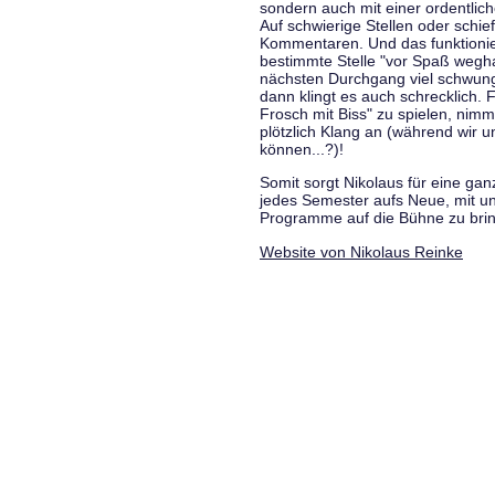
sondern auch mit einer ordentlic
Auf schwierige Stellen oder schie
Kommentaren. Und das funktionie
bestimmte Stelle "vor Spaß wegha
nächsten Durchgang viel schwungvo
dann klingt es auch schrecklich. F
Frosch mit Biss" zu spielen, nim
plötzlich Klang an (während wir u
können...?)!
Somit sorgt Nikolaus für eine g
jedes Semester aufs Neue, mit u
Programme auf die Bühne zu bri
Website von Nikolaus Reinke