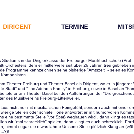
DIRIGENT
TERMINE
MITS
tudiums in der Dirigierklasse der Freiburger Musikhochschule (Prof. D
tti Orchesters, dem er mittlerweile seit über 26 Jahren treu geblieben 
de Programme kennzeichnen seine bisherige "Amtszeit" - seien es Kon
 Komponisten.
 am Theater Freiburg und Theater Basel als Dirigent, wo er in jüngere
ute Stadt" und "The Addams Family" in Freiburg, sowie in Basel an "Fa
 arbeitete er am Theater Basel bei den Aufführungen der "Dreigroschenop
r des Musikvereins Freiburg-Littenweiler.
kolaus nicht nur mit musikalischen Feingefühl, sondern auch mit einer o
wierige Stellen oder schiefe Töne antwortet er mit humorvollen Kommen
s eine bestimmte Stelle "vor Spaß weghauen wird", dann klingt es tat
en wir "mal schrecklich" spielen, dann klingt es auch schrecklich. Forde
len, nimmt sogar die etwas lahme Unisono-Stelle plötzlich Klang an (wä
..?)!