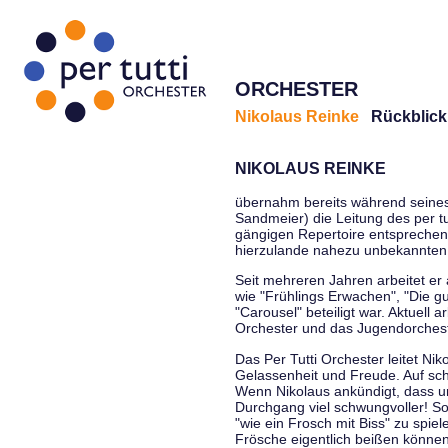
ORCHESTER
Nikolaus Reinke
Rückblick
NIKOLAUS REINKE
übernahm bereits während seines S
Sandmeier) die Leitung des per tu
gängigen Repertoire entsprechen
hierzulande nahezu unbekannten
Seit mehreren Jahren arbeitet er
wie "Frühlings Erwachen", "Die g
"Carousel" beteiligt war. Aktuell
Orchester und das Jugendorcheste
Das Per Tutti Orchester leitet Ni
Gelassenheit und Freude. Auf sch
Wenn Nikolaus ankündigt, dass un
Durchgang viel schwungvoller! Soll
"wie ein Frosch mit Biss" zu spie
Frösche eigentlich beißen können.