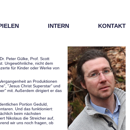
PIELEN
INTERN
KONTAKT
r. Peter Gülke, Prof. Scott
ist. Ungewöhnliche, nicht dem
zerte für Kinder oder Werke von
r Vergangenheit an Produktionen
me", "Jesus Christ Superstar" und
er" mit. Außerdem dirigiert er das
rdentlichen Portion Geduld,
taren. Und das funktioniert:
sächlich beim nächsten
rt Nikolaus die Streicher auf,
hrend wir uns noch fragen, ob