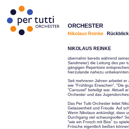
ORCHESTER
Nikolaus Reinke
Rückblick
NIKOLAUS REINKE
übernahm bereits während seines S
Sandmeier) die Leitung des per tu
gängigen Repertoire entsprechen
hierzulande nahezu unbekannten
Seit mehreren Jahren arbeitet er
wie "Frühlings Erwachen", "Die g
"Carousel" beteiligt war. Aktuell
Orchester und das Jugendorcheste
Das Per Tutti Orchester leitet Ni
Gelassenheit und Freude. Auf sch
Wenn Nikolaus ankündigt, dass un
Durchgang viel schwungvoller! Soll
"wie ein Frosch mit Biss" zu spie
Frösche eigentlich beißen können.