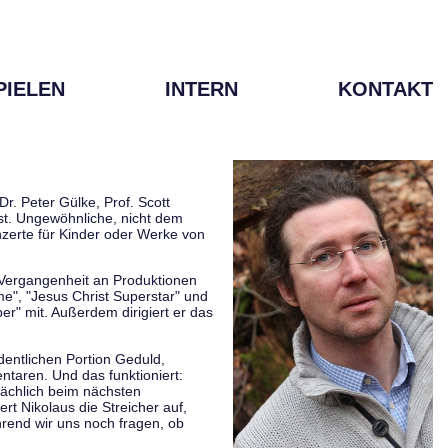
PIELEN
INTERN
KONTAKT
r. Peter Gülke, Prof. Scott
ist. Ungewöhnliche, nicht dem
zerte für Kinder oder Werke von
r Vergangenheit an Produktionen
me", "Jesus Christ Superstar" und
er" mit. Außerdem dirigiert er das
rdentlichen Portion Geduld,
taren. Und das funktioniert:
sächlich beim nächsten
rt Nikolaus die Streicher auf,
hrend wir uns noch fragen, ob