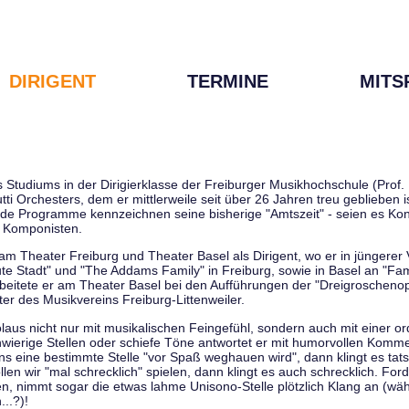
DIRIGENT
TERMINE
MITS
tudiums in der Dirigierklasse der Freiburger Musikhochschule (Prof. D
tti Orchesters, dem er mittlerweile seit über 26 Jahren treu geblieben 
de Programme kennzeichnen seine bisherige "Amtszeit" - seien es Kon
 Komponisten.
 am Theater Freiburg und Theater Basel als Dirigent, wo er in jüngere
ute Stadt" und "The Addams Family" in Freiburg, sowie in Basel an "Fa
 arbeitete er am Theater Basel bei den Aufführungen der "Dreigroschenop
r des Musikvereins Freiburg-Littenweiler.
kolaus nicht nur mit musikalischen Feingefühl, sondern auch mit einer o
wierige Stellen oder schiefe Töne antwortet er mit humorvollen Kommen
s eine bestimmte Stelle "vor Spaß weghauen wird", dann klingt es tat
en wir "mal schrecklich" spielen, dann klingt es auch schrecklich. Forde
len, nimmt sogar die etwas lahme Unisono-Stelle plötzlich Klang an (wä
..?)!