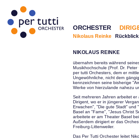
ORCHESTER
DIRIG
Nikolaus Reinke
Rückblick
NIKOLAUS REINKE
übernahm bereits während seines 
Musikhochschule (Prof. Dr. Peter 
per tutti Orchesters, dem er mittl
Ungewöhnliche, nicht dem gängi
kennzeichnen seine bisherige "Amt
Werke von hierzulande nahezu u
Seit mehreren Jahren arbeitet er
Dirigent, wo er in jüngerer Verga
Erwachen", "Die gute Stadt" und 
Basel an "Fame", "Jesus Christ Su
arbeitete er am Theater Basel be
Außerdem dirigiert er das Orche
Freiburg-Littenweiler.
Das Per Tutti Orchester leitet Nik