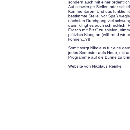
sondern auch mit einer ordentlic
Auf schwierige Stellen oder schie
Kommentaren. Und das funktionie
bestimmte Stelle "vor Spaß wegha
nächsten Durchgang viel schwungvo
dann klingt es auch schrecklich. F
Frosch mit Biss" zu spielen, nim
plötzlich Klang an (während wir u
können...?)!
Somit sorgt Nikolaus für eine g
jedes Semester aufs Neue, mit u
Programme auf die Bühne zu bri
Website von Nikolaus Reinke