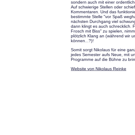
sondern auch mit einer ordentlic
Auf schwierige Stellen oder schie
Kommentaren. Und das funktionie
bestimmte Stelle "vor Spaß wegha
nächsten Durchgang viel schwungvo
dann klingt es auch schrecklich. F
Frosch mit Biss" zu spielen, nim
plötzlich Klang an (während wir u
können...?)!
Somit sorgt Nikolaus für eine g
jedes Semester aufs Neue, mit u
Programme auf die Bühne zu bri
Website von Nikolaus Reinke