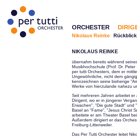
ORCHESTER
DIRIG
Nikolaus Reinke
Rückblick
NIKOLAUS REINKE
übernahm bereits während seines 
Musikhochschule (Prof. Dr. Peter 
per tutti Orchesters, dem er mittl
Ungewöhnliche, nicht dem gängi
kennzeichnen seine bisherige "Amt
Werke von hierzulande nahezu u
Seit mehreren Jahren arbeitet er
Dirigent, wo er in jüngerer Verga
Erwachen", "Die gute Stadt" und 
Basel an "Fame", "Jesus Christ Su
arbeitete er am Theater Basel be
Außerdem dirigiert er das Orche
Freiburg-Littenweiler.
Das Per Tutti Orchester leitet Nik