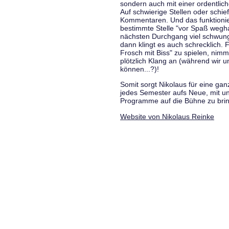
sondern auch mit einer ordentlic
Auf schwierige Stellen oder schie
Kommentaren. Und das funktionie
bestimmte Stelle "vor Spaß wegha
nächsten Durchgang viel schwungvo
dann klingt es auch schrecklich. F
Frosch mit Biss" zu spielen, nim
plötzlich Klang an (während wir u
können...?)!
Somit sorgt Nikolaus für eine g
jedes Semester aufs Neue, mit u
Programme auf die Bühne zu bri
Website von Nikolaus Reinke