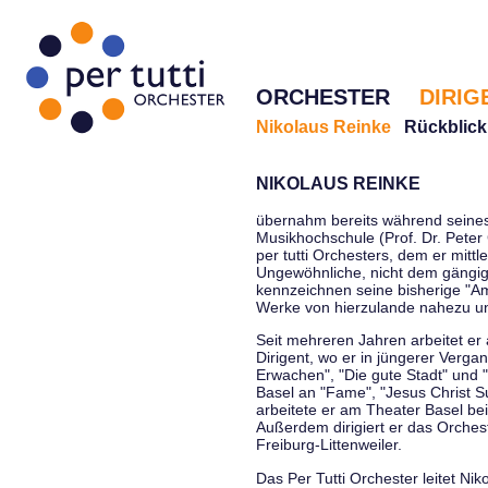
ORCHESTER
DIRIG
Nikolaus Reinke
Rückblick
NIKOLAUS REINKE
übernahm bereits während seines 
Musikhochschule (Prof. Dr. Peter 
per tutti Orchesters, dem er mittl
Ungewöhnliche, nicht dem gängi
kennzeichnen seine bisherige "Amt
Werke von hierzulande nahezu u
Seit mehreren Jahren arbeitet er
Dirigent, wo er in jüngerer Verga
Erwachen", "Die gute Stadt" und 
Basel an "Fame", "Jesus Christ Su
arbeitete er am Theater Basel be
Außerdem dirigiert er das Orche
Freiburg-Littenweiler.
Das Per Tutti Orchester leitet Nik