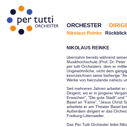
ORCHESTER
DIRIG
Nikolaus Reinke
Rückblick
NIKOLAUS REINKE
übernahm bereits während seines 
Musikhochschule (Prof. Dr. Peter 
per tutti Orchesters, dem er mittl
Ungewöhnliche, nicht dem gängi
kennzeichnen seine bisherige "Amt
Werke von hierzulande nahezu u
Seit mehreren Jahren arbeitet er
Dirigent, wo er in jüngerer Verga
Erwachen", "Die gute Stadt" und 
Basel an "Fame", "Jesus Christ Su
arbeitete er am Theater Basel be
Außerdem dirigiert er das Orche
Freiburg-Littenweiler.
Das Per Tutti Orchester leitet Nik