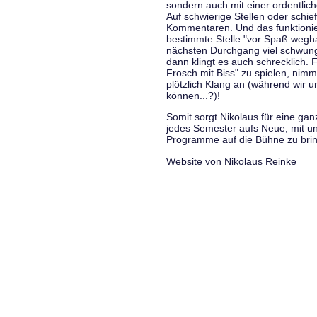
sondern auch mit einer ordentlic
Auf schwierige Stellen oder schie
Kommentaren. Und das funktionie
bestimmte Stelle "vor Spaß wegha
nächsten Durchgang viel schwungvo
dann klingt es auch schrecklich. F
Frosch mit Biss" zu spielen, nim
plötzlich Klang an (während wir u
können...?)!
Somit sorgt Nikolaus für eine g
jedes Semester aufs Neue, mit u
Programme auf die Bühne zu bri
Website von Nikolaus Reinke