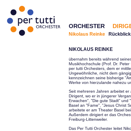
ORCHESTER
DIRIG
Nikolaus Reinke
Rückblick
NIKOLAUS REINKE
übernahm bereits während seines 
Musikhochschule (Prof. Dr. Peter 
per tutti Orchesters, dem er mittl
Ungewöhnliche, nicht dem gängi
kennzeichnen seine bisherige "Amt
Werke von hierzulande nahezu u
Seit mehreren Jahren arbeitet er
Dirigent, wo er in jüngerer Verga
Erwachen", "Die gute Stadt" und 
Basel an "Fame", "Jesus Christ Su
arbeitete er am Theater Basel be
Außerdem dirigiert er das Orche
Freiburg-Littenweiler.
Das Per Tutti Orchester leitet Nik