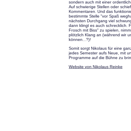
sondern auch mit einer ordentlic
Auf schwierige Stellen oder schie
Kommentaren. Und das funktionie
bestimmte Stelle "vor Spaß wegha
nächsten Durchgang viel schwungvo
dann klingt es auch schrecklich. F
Frosch mit Biss" zu spielen, nim
plötzlich Klang an (während wir u
können...?)!
Somit sorgt Nikolaus für eine g
jedes Semester aufs Neue, mit u
Programme auf die Bühne zu bri
Website von Nikolaus Reinke