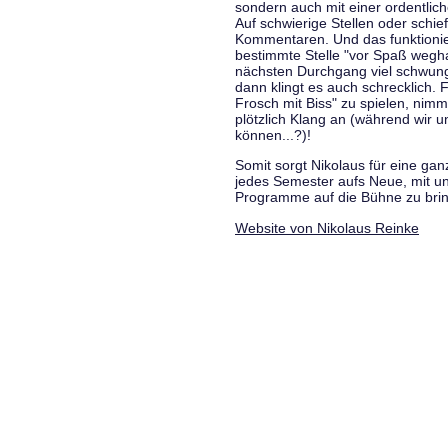
sondern auch mit einer ordentlic
Auf schwierige Stellen oder schie
Kommentaren. Und das funktionie
bestimmte Stelle "vor Spaß wegha
nächsten Durchgang viel schwungvo
dann klingt es auch schrecklich. F
Frosch mit Biss" zu spielen, nim
plötzlich Klang an (während wir u
können...?)!
Somit sorgt Nikolaus für eine g
jedes Semester aufs Neue, mit u
Programme auf die Bühne zu bri
Website von Nikolaus Reinke