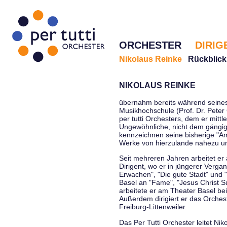
ORCHESTER
DIRIG
Nikolaus Reinke
Rückblick
NIKOLAUS REINKE
übernahm bereits während seines 
Musikhochschule (Prof. Dr. Peter 
per tutti Orchesters, dem er mittl
Ungewöhnliche, nicht dem gängi
kennzeichnen seine bisherige "Amt
Werke von hierzulande nahezu u
Seit mehreren Jahren arbeitet er
Dirigent, wo er in jüngerer Verga
Erwachen", "Die gute Stadt" und 
Basel an "Fame", "Jesus Christ Su
arbeitete er am Theater Basel be
Außerdem dirigiert er das Orche
Freiburg-Littenweiler.
Das Per Tutti Orchester leitet Nik