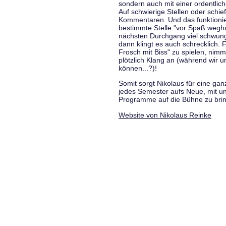
sondern auch mit einer ordentlic
Auf schwierige Stellen oder schie
Kommentaren. Und das funktionie
bestimmte Stelle "vor Spaß wegha
nächsten Durchgang viel schwungvo
dann klingt es auch schrecklich. F
Frosch mit Biss" zu spielen, nim
plötzlich Klang an (während wir u
können...?)!
Somit sorgt Nikolaus für eine g
jedes Semester aufs Neue, mit u
Programme auf die Bühne zu bri
Website von Nikolaus Reinke