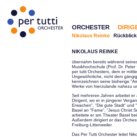
ORCHESTER
DIRIG
Nikolaus Reinke
Rückblick
NIKOLAUS REINKE
übernahm bereits während seines 
Musikhochschule (Prof. Dr. Peter 
per tutti Orchesters, dem er mittl
Ungewöhnliche, nicht dem gängi
kennzeichnen seine bisherige "Amt
Werke von hierzulande nahezu u
Seit mehreren Jahren arbeitet er
Dirigent, wo er in jüngerer Verga
Erwachen", "Die gute Stadt" und 
Basel an "Fame", "Jesus Christ Su
arbeitete er am Theater Basel be
Außerdem dirigiert er das Orche
Freiburg-Littenweiler.
Das Per Tutti Orchester leitet Nik