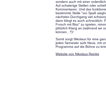
sondern auch mit einer ordentlic
Auf schwierige Stellen oder schie
Kommentaren. Und das funktionie
bestimmte Stelle "vor Spaß wegha
nächsten Durchgang viel schwungvo
dann klingt es auch schrecklich. F
Frosch mit Biss" zu spielen, nim
plötzlich Klang an (während wir u
können...?)!
Somit sorgt Nikolaus für eine g
jedes Semester aufs Neue, mit u
Programme auf die Bühne zu bri
Website von Nikolaus Reinke