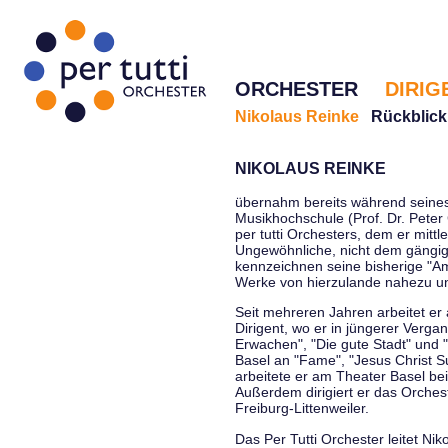
ORCHESTER
DIRIG
Nikolaus Reinke
Rückblick
NIKOLAUS REINKE
übernahm bereits während seines 
Musikhochschule (Prof. Dr. Peter 
per tutti Orchesters, dem er mittl
Ungewöhnliche, nicht dem gängi
kennzeichnen seine bisherige "Amt
Werke von hierzulande nahezu u
Seit mehreren Jahren arbeitet er
Dirigent, wo er in jüngerer Verga
Erwachen", "Die gute Stadt" und 
Basel an "Fame", "Jesus Christ Su
arbeitete er am Theater Basel be
Außerdem dirigiert er das Orche
Freiburg-Littenweiler.
Das Per Tutti Orchester leitet Nik