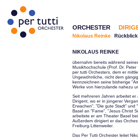
ORCHESTER
DIRIG
Nikolaus Reinke
Rückblick
NIKOLAUS REINKE
übernahm bereits während seines 
Musikhochschule (Prof. Dr. Peter 
per tutti Orchesters, dem er mittl
Ungewöhnliche, nicht dem gängi
kennzeichnen seine bisherige "Amt
Werke von hierzulande nahezu u
Seit mehreren Jahren arbeitet er
Dirigent, wo er in jüngerer Verga
Erwachen", "Die gute Stadt" und 
Basel an "Fame", "Jesus Christ Su
arbeitete er am Theater Basel be
Außerdem dirigiert er das Orche
Freiburg-Littenweiler.
Das Per Tutti Orchester leitet Nik