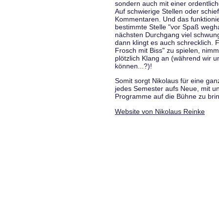
sondern auch mit einer ordentlic
Auf schwierige Stellen oder schie
Kommentaren. Und das funktionie
bestimmte Stelle "vor Spaß wegha
nächsten Durchgang viel schwungvo
dann klingt es auch schrecklich. F
Frosch mit Biss" zu spielen, nim
plötzlich Klang an (während wir u
können...?)!
Somit sorgt Nikolaus für eine g
jedes Semester aufs Neue, mit u
Programme auf die Bühne zu bri
Website von Nikolaus Reinke