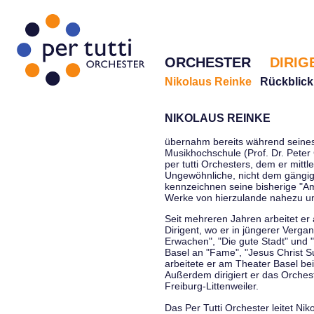
ORCHESTER
DIRIG
Nikolaus Reinke
Rückblick
NIKOLAUS REINKE
übernahm bereits während seines 
Musikhochschule (Prof. Dr. Peter 
per tutti Orchesters, dem er mittl
Ungewöhnliche, nicht dem gängi
kennzeichnen seine bisherige "Amt
Werke von hierzulande nahezu u
Seit mehreren Jahren arbeitet er
Dirigent, wo er in jüngerer Verga
Erwachen", "Die gute Stadt" und 
Basel an "Fame", "Jesus Christ Su
arbeitete er am Theater Basel be
Außerdem dirigiert er das Orche
Freiburg-Littenweiler.
Das Per Tutti Orchester leitet Nik