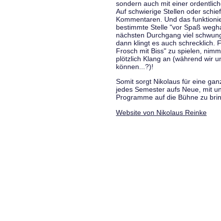
sondern auch mit einer ordentlic
Auf schwierige Stellen oder schie
Kommentaren. Und das funktionie
bestimmte Stelle "vor Spaß wegha
nächsten Durchgang viel schwungvo
dann klingt es auch schrecklich. F
Frosch mit Biss" zu spielen, nim
plötzlich Klang an (während wir u
können...?)!
Somit sorgt Nikolaus für eine g
jedes Semester aufs Neue, mit u
Programme auf die Bühne zu bri
Website von Nikolaus Reinke