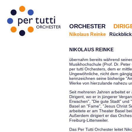
ORCHESTER
DIRIG
Nikolaus Reinke
Rückblick
NIKOLAUS REINKE
übernahm bereits während seines 
Musikhochschule (Prof. Dr. Peter 
per tutti Orchesters, dem er mittl
Ungewöhnliche, nicht dem gängi
kennzeichnen seine bisherige "Amt
Werke von hierzulande nahezu u
Seit mehreren Jahren arbeitet er
Dirigent, wo er in jüngerer Verga
Erwachen", "Die gute Stadt" und 
Basel an "Fame", "Jesus Christ Su
arbeitete er am Theater Basel be
Außerdem dirigiert er das Orche
Freiburg-Littenweiler.
Das Per Tutti Orchester leitet Nik