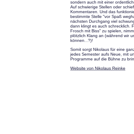
sondern auch mit einer ordentlic
Auf schwierige Stellen oder schie
Kommentaren. Und das funktionie
bestimmte Stelle "vor Spaß wegha
nächsten Durchgang viel schwungvo
dann klingt es auch schrecklich. F
Frosch mit Biss" zu spielen, nim
plötzlich Klang an (während wir u
können...?)!
Somit sorgt Nikolaus für eine g
jedes Semester aufs Neue, mit u
Programme auf die Bühne zu bri
Website von Nikolaus Reinke