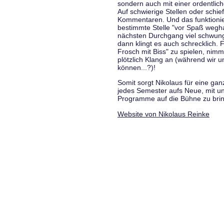
sondern auch mit einer ordentlic
Auf schwierige Stellen oder schie
Kommentaren. Und das funktionie
bestimmte Stelle "vor Spaß wegha
nächsten Durchgang viel schwungvo
dann klingt es auch schrecklich. F
Frosch mit Biss" zu spielen, nim
plötzlich Klang an (während wir u
können...?)!
Somit sorgt Nikolaus für eine g
jedes Semester aufs Neue, mit u
Programme auf die Bühne zu bri
Website von Nikolaus Reinke