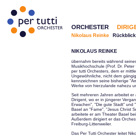
ORCHESTER
DIRIG
Nikolaus Reinke
Rückblick
NIKOLAUS REINKE
übernahm bereits während seines 
Musikhochschule (Prof. Dr. Peter 
per tutti Orchesters, dem er mittl
Ungewöhnliche, nicht dem gängi
kennzeichnen seine bisherige "Amt
Werke von hierzulande nahezu u
Seit mehreren Jahren arbeitet er
Dirigent, wo er in jüngerer Verga
Erwachen", "Die gute Stadt" und 
Basel an "Fame", "Jesus Christ Su
arbeitete er am Theater Basel be
Außerdem dirigiert er das Orche
Freiburg-Littenweiler.
Das Per Tutti Orchester leitet Nik