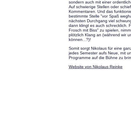
sondern auch mit einer ordentlic
Auf schwierige Stellen oder schie
Kommentaren. Und das funktionie
bestimmte Stelle "vor Spaß wegha
nächsten Durchgang viel schwungvo
dann klingt es auch schrecklich. F
Frosch mit Biss" zu spielen, nim
plötzlich Klang an (während wir u
können...?)!
Somit sorgt Nikolaus für eine g
jedes Semester aufs Neue, mit u
Programme auf die Bühne zu bri
Website von Nikolaus Reinke