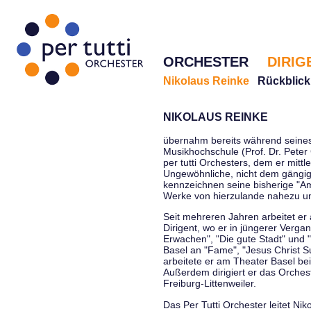
ORCHESTER
DIRIG
Nikolaus Reinke
Rückblick
NIKOLAUS REINKE
übernahm bereits während seines 
Musikhochschule (Prof. Dr. Peter 
per tutti Orchesters, dem er mittl
Ungewöhnliche, nicht dem gängi
kennzeichnen seine bisherige "Amt
Werke von hierzulande nahezu u
Seit mehreren Jahren arbeitet er
Dirigent, wo er in jüngerer Verga
Erwachen", "Die gute Stadt" und 
Basel an "Fame", "Jesus Christ Su
arbeitete er am Theater Basel be
Außerdem dirigiert er das Orche
Freiburg-Littenweiler.
Das Per Tutti Orchester leitet Nik