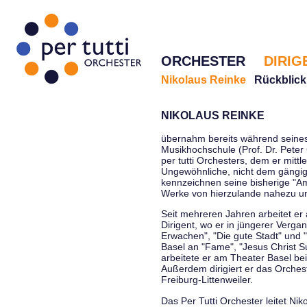
ORCHESTER
DIRIG
Nikolaus Reinke
Rückblick
NIKOLAUS REINKE
übernahm bereits während seines 
Musikhochschule (Prof. Dr. Peter 
per tutti Orchesters, dem er mittl
Ungewöhnliche, nicht dem gängi
kennzeichnen seine bisherige "Amt
Werke von hierzulande nahezu u
Seit mehreren Jahren arbeitet er
Dirigent, wo er in jüngerer Verga
Erwachen", "Die gute Stadt" und 
Basel an "Fame", "Jesus Christ Su
arbeitete er am Theater Basel be
Außerdem dirigiert er das Orche
Freiburg-Littenweiler.
Das Per Tutti Orchester leitet Nik