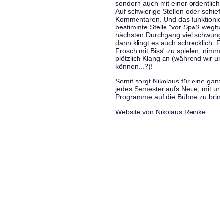
sondern auch mit einer ordentlic
Auf schwierige Stellen oder schie
Kommentaren. Und das funktionie
bestimmte Stelle "vor Spaß wegha
nächsten Durchgang viel schwungvo
dann klingt es auch schrecklich. F
Frosch mit Biss" zu spielen, nim
plötzlich Klang an (während wir u
können...?)!
Somit sorgt Nikolaus für eine g
jedes Semester aufs Neue, mit u
Programme auf die Bühne zu bri
Website von Nikolaus Reinke