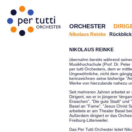
ORCHESTER
DIRIG
Nikolaus Reinke
Rückblick
NIKOLAUS REINKE
übernahm bereits während seines 
Musikhochschule (Prof. Dr. Peter 
per tutti Orchesters, dem er mittl
Ungewöhnliche, nicht dem gängi
kennzeichnen seine bisherige "Amt
Werke von hierzulande nahezu u
Seit mehreren Jahren arbeitet er
Dirigent, wo er in jüngerer Verga
Erwachen", "Die gute Stadt" und 
Basel an "Fame", "Jesus Christ Su
arbeitete er am Theater Basel be
Außerdem dirigiert er das Orche
Freiburg-Littenweiler.
Das Per Tutti Orchester leitet Nik