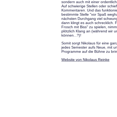
sondern auch mit einer ordentlic
Auf schwierige Stellen oder schie
Kommentaren. Und das funktionie
bestimmte Stelle "vor Spaß wegha
nächsten Durchgang viel schwungvo
dann klingt es auch schrecklich. F
Frosch mit Biss" zu spielen, nim
plötzlich Klang an (während wir u
können...?)!
Somit sorgt Nikolaus für eine g
jedes Semester aufs Neue, mit u
Programme auf die Bühne zu bri
Website von Nikolaus Reinke