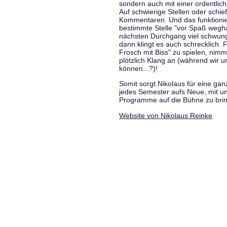
sondern auch mit einer ordentlic
Auf schwierige Stellen oder schie
Kommentaren. Und das funktionie
bestimmte Stelle "vor Spaß wegha
nächsten Durchgang viel schwungvo
dann klingt es auch schrecklich. F
Frosch mit Biss" zu spielen, nim
plötzlich Klang an (während wir u
können...?)!
Somit sorgt Nikolaus für eine g
jedes Semester aufs Neue, mit u
Programme auf die Bühne zu bri
Website von Nikolaus Reinke