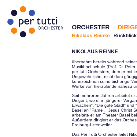
ORCHESTER
DIRIG
Nikolaus Reinke
Rückblick
NIKOLAUS REINKE
übernahm bereits während seines 
Musikhochschule (Prof. Dr. Peter 
per tutti Orchesters, dem er mittl
Ungewöhnliche, nicht dem gängi
kennzeichnen seine bisherige "Amt
Werke von hierzulande nahezu u
Seit mehreren Jahren arbeitet er
Dirigent, wo er in jüngerer Verga
Erwachen", "Die gute Stadt" und 
Basel an "Fame", "Jesus Christ Su
arbeitete er am Theater Basel be
Außerdem dirigiert er das Orche
Freiburg-Littenweiler.
Das Per Tutti Orchester leitet Nik