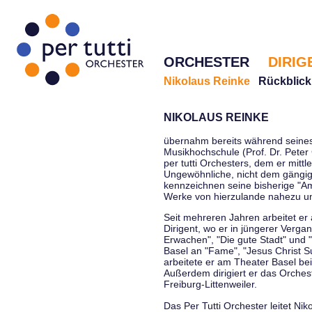
ORCHESTER
DIRIG
Nikolaus Reinke
Rückblick
NIKOLAUS REINKE
übernahm bereits während seines 
Musikhochschule (Prof. Dr. Peter 
per tutti Orchesters, dem er mittl
Ungewöhnliche, nicht dem gängi
kennzeichnen seine bisherige "Amt
Werke von hierzulande nahezu u
Seit mehreren Jahren arbeitet er
Dirigent, wo er in jüngerer Verga
Erwachen", "Die gute Stadt" und 
Basel an "Fame", "Jesus Christ Su
arbeitete er am Theater Basel be
Außerdem dirigiert er das Orche
Freiburg-Littenweiler.
Das Per Tutti Orchester leitet Nik