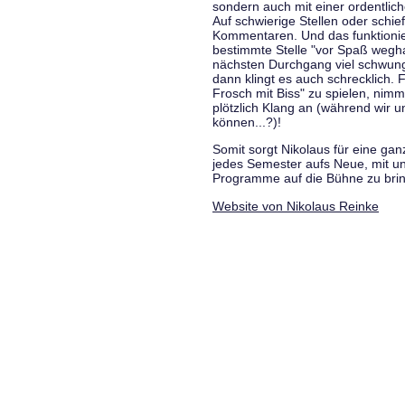
sondern auch mit einer ordentlic
Auf schwierige Stellen oder schie
Kommentaren. Und das funktionie
bestimmte Stelle "vor Spaß wegha
nächsten Durchgang viel schwungvo
dann klingt es auch schrecklich. F
Frosch mit Biss" zu spielen, nim
plötzlich Klang an (während wir u
können...?)!
Somit sorgt Nikolaus für eine g
jedes Semester aufs Neue, mit u
Programme auf die Bühne zu bri
Website von Nikolaus Reinke