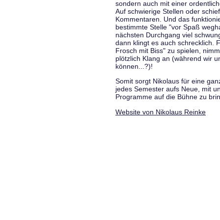
sondern auch mit einer ordentlic
Auf schwierige Stellen oder schie
Kommentaren. Und das funktionie
bestimmte Stelle "vor Spaß wegha
nächsten Durchgang viel schwungvo
dann klingt es auch schrecklich. F
Frosch mit Biss" zu spielen, nim
plötzlich Klang an (während wir u
können...?)!
Somit sorgt Nikolaus für eine g
jedes Semester aufs Neue, mit u
Programme auf die Bühne zu bri
Website von Nikolaus Reinke