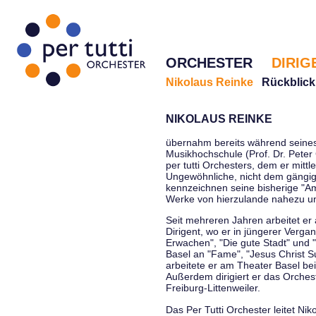
ORCHESTER
DIRIG
Nikolaus Reinke
Rückblick
NIKOLAUS REINKE
übernahm bereits während seines 
Musikhochschule (Prof. Dr. Peter 
per tutti Orchesters, dem er mittl
Ungewöhnliche, nicht dem gängi
kennzeichnen seine bisherige "Amt
Werke von hierzulande nahezu u
Seit mehreren Jahren arbeitet er
Dirigent, wo er in jüngerer Verga
Erwachen", "Die gute Stadt" und 
Basel an "Fame", "Jesus Christ Su
arbeitete er am Theater Basel be
Außerdem dirigiert er das Orche
Freiburg-Littenweiler.
Das Per Tutti Orchester leitet Nik