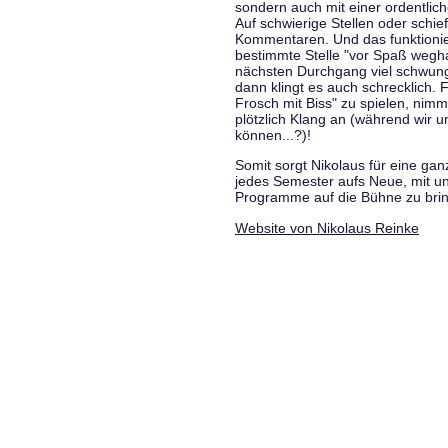
sondern auch mit einer ordentlic
Auf schwierige Stellen oder schie
Kommentaren. Und das funktionie
bestimmte Stelle "vor Spaß wegha
nächsten Durchgang viel schwungvo
dann klingt es auch schrecklich. F
Frosch mit Biss" zu spielen, nim
plötzlich Klang an (während wir u
können...?)!
Somit sorgt Nikolaus für eine g
jedes Semester aufs Neue, mit u
Programme auf die Bühne zu bri
Website von Nikolaus Reinke