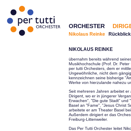
ORCHESTER
DIRIG
Nikolaus Reinke
Rückblick
NIKOLAUS REINKE
übernahm bereits während seines 
Musikhochschule (Prof. Dr. Peter 
per tutti Orchesters, dem er mittl
Ungewöhnliche, nicht dem gängi
kennzeichnen seine bisherige "Amt
Werke von hierzulande nahezu u
Seit mehreren Jahren arbeitet er
Dirigent, wo er in jüngerer Verga
Erwachen", "Die gute Stadt" und 
Basel an "Fame", "Jesus Christ Su
arbeitete er am Theater Basel be
Außerdem dirigiert er das Orche
Freiburg-Littenweiler.
Das Per Tutti Orchester leitet Nik