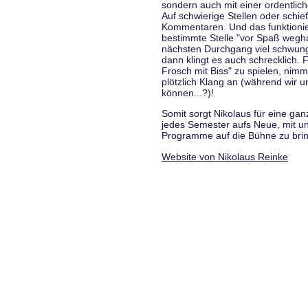
sondern auch mit einer ordentlic
Auf schwierige Stellen oder schie
Kommentaren. Und das funktionie
bestimmte Stelle "vor Spaß wegha
nächsten Durchgang viel schwungvo
dann klingt es auch schrecklich. F
Frosch mit Biss" zu spielen, nim
plötzlich Klang an (während wir u
können...?)!
Somit sorgt Nikolaus für eine g
jedes Semester aufs Neue, mit u
Programme auf die Bühne zu bri
Website von Nikolaus Reinke