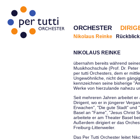
ORCHESTER
DIRIG
Nikolaus Reinke
Rückblick
NIKOLAUS REINKE
übernahm bereits während seines 
Musikhochschule (Prof. Dr. Peter 
per tutti Orchesters, dem er mittl
Ungewöhnliche, nicht dem gängi
kennzeichnen seine bisherige "Amt
Werke von hierzulande nahezu u
Seit mehreren Jahren arbeitet er
Dirigent, wo er in jüngerer Verga
Erwachen", "Die gute Stadt" und 
Basel an "Fame", "Jesus Christ Su
arbeitete er am Theater Basel be
Außerdem dirigiert er das Orche
Freiburg-Littenweiler.
Das Per Tutti Orchester leitet Nik