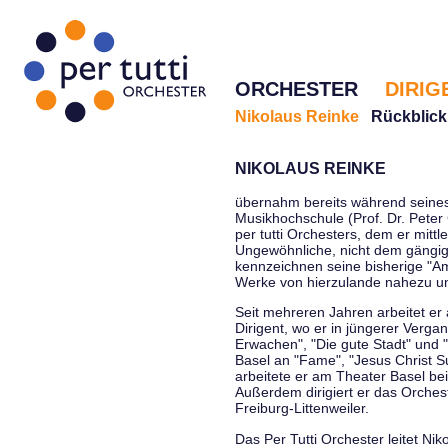
ORCHESTER
DIRIG
Nikolaus Reinke
Rückblick
NIKOLAUS REINKE
übernahm bereits während seines 
Musikhochschule (Prof. Dr. Peter 
per tutti Orchesters, dem er mittl
Ungewöhnliche, nicht dem gängi
kennzeichnen seine bisherige "Amt
Werke von hierzulande nahezu u
Seit mehreren Jahren arbeitet er
Dirigent, wo er in jüngerer Verga
Erwachen", "Die gute Stadt" und 
Basel an "Fame", "Jesus Christ Su
arbeitete er am Theater Basel be
Außerdem dirigiert er das Orche
Freiburg-Littenweiler.
Das Per Tutti Orchester leitet Nik