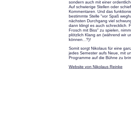
sondern auch mit einer ordentlic
Auf schwierige Stellen oder schie
Kommentaren. Und das funktionie
bestimmte Stelle "vor Spaß wegha
nächsten Durchgang viel schwungvo
dann klingt es auch schrecklich. F
Frosch mit Biss" zu spielen, nim
plötzlich Klang an (während wir u
können...?)!
Somit sorgt Nikolaus für eine g
jedes Semester aufs Neue, mit u
Programme auf die Bühne zu bri
Website von Nikolaus Reinke