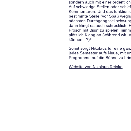
sondern auch mit einer ordentlic
Auf schwierige Stellen oder schie
Kommentaren. Und das funktionie
bestimmte Stelle "vor Spaß wegha
nächsten Durchgang viel schwungvo
dann klingt es auch schrecklich. F
Frosch mit Biss" zu spielen, nim
plötzlich Klang an (während wir u
können...?)!
Somit sorgt Nikolaus für eine g
jedes Semester aufs Neue, mit u
Programme auf die Bühne zu bri
Website von Nikolaus Reinke