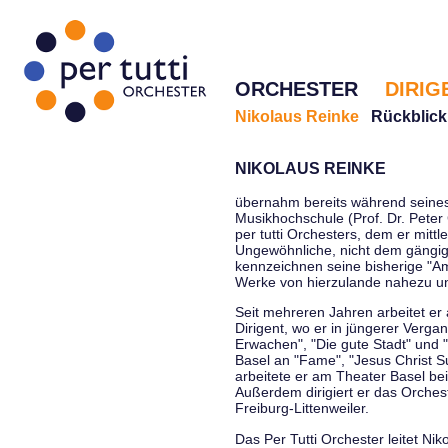
ORCHESTER
DIRIG
Nikolaus Reinke
Rückblick
NIKOLAUS REINKE
übernahm bereits während seines 
Musikhochschule (Prof. Dr. Peter 
per tutti Orchesters, dem er mittl
Ungewöhnliche, nicht dem gängi
kennzeichnen seine bisherige "Amt
Werke von hierzulande nahezu u
Seit mehreren Jahren arbeitet er
Dirigent, wo er in jüngerer Verga
Erwachen", "Die gute Stadt" und 
Basel an "Fame", "Jesus Christ Su
arbeitete er am Theater Basel be
Außerdem dirigiert er das Orche
Freiburg-Littenweiler.
Das Per Tutti Orchester leitet Nik