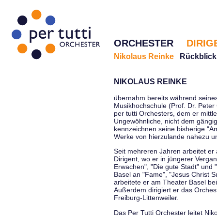
ORCHESTER
DIRIG
Nikolaus Reinke
Rückblick
NIKOLAUS REINKE
übernahm bereits während seines 
Musikhochschule (Prof. Dr. Peter 
per tutti Orchesters, dem er mittl
Ungewöhnliche, nicht dem gängi
kennzeichnen seine bisherige "Amt
Werke von hierzulande nahezu u
Seit mehreren Jahren arbeitet er
Dirigent, wo er in jüngerer Verga
Erwachen", "Die gute Stadt" und 
Basel an "Fame", "Jesus Christ Su
arbeitete er am Theater Basel be
Außerdem dirigiert er das Orche
Freiburg-Littenweiler.
Das Per Tutti Orchester leitet Nik