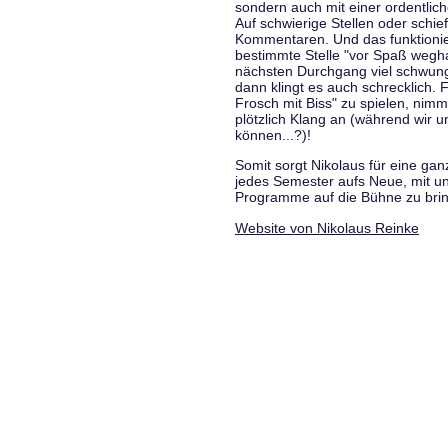
sondern auch mit einer ordentlic
Auf schwierige Stellen oder schie
Kommentaren. Und das funktionie
bestimmte Stelle "vor Spaß wegha
nächsten Durchgang viel schwungvo
dann klingt es auch schrecklich. F
Frosch mit Biss" zu spielen, nim
plötzlich Klang an (während wir u
können...?)!
Somit sorgt Nikolaus für eine g
jedes Semester aufs Neue, mit u
Programme auf die Bühne zu bri
Website von Nikolaus Reinke