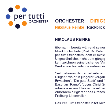
ORCHESTER
DIRIG
Nikolaus Reinke
Rückblick
NIKOLAUS REINKE
übernahm bereits während seines 
Musikhochschule (Prof. Dr. Peter 
per tutti Orchesters, dem er mittl
Ungewöhnliche, nicht dem gängi
kennzeichnen seine bisherige "Amt
Werke von hierzulande nahezu u
Seit mehreren Jahren arbeitet er
Dirigent, wo er in jüngerer Verga
Erwachen", "Die gute Stadt" und 
Basel an "Fame", "Jesus Christ Su
arbeitete er am Theater Basel be
Außerdem dirigiert er das Orche
Freiburg-Littenweiler.
Das Per Tutti Orchester leitet Nik