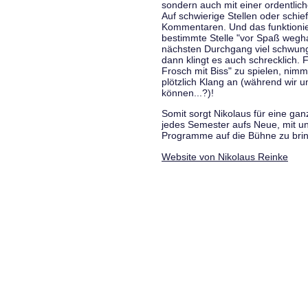
sondern auch mit einer ordentlic
Auf schwierige Stellen oder schie
Kommentaren. Und das funktionie
bestimmte Stelle "vor Spaß wegha
nächsten Durchgang viel schwungvo
dann klingt es auch schrecklich. F
Frosch mit Biss" zu spielen, nim
plötzlich Klang an (während wir u
können...?)!
Somit sorgt Nikolaus für eine g
jedes Semester aufs Neue, mit u
Programme auf die Bühne zu bri
Website von Nikolaus Reinke