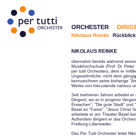
ORCHESTER
DIRIG
Nikolaus Reinke
Rückblick
NIKOLAUS REINKE
übernahm bereits während seines 
Musikhochschule (Prof. Dr. Peter 
per tutti Orchesters, dem er mittl
Ungewöhnliche, nicht dem gängi
kennzeichnen seine bisherige "Amt
Werke von hierzulande nahezu u
Seit mehreren Jahren arbeitet er
Dirigent, wo er in jüngerer Verga
Erwachen", "Die gute Stadt" und 
Basel an "Fame", "Jesus Christ Su
arbeitete er am Theater Basel be
Außerdem dirigiert er das Orche
Freiburg-Littenweiler.
Das Per Tutti Orchester leitet Nik