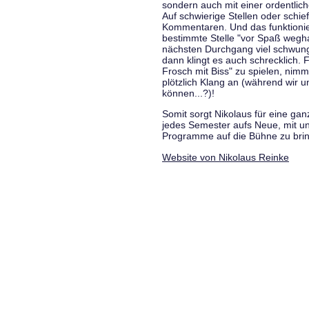
sondern auch mit einer ordentlic
Auf schwierige Stellen oder schie
Kommentaren. Und das funktionie
bestimmte Stelle "vor Spaß wegha
nächsten Durchgang viel schwungvo
dann klingt es auch schrecklich. F
Frosch mit Biss" zu spielen, nim
plötzlich Klang an (während wir u
können...?)!
Somit sorgt Nikolaus für eine g
jedes Semester aufs Neue, mit u
Programme auf die Bühne zu bri
Website von Nikolaus Reinke