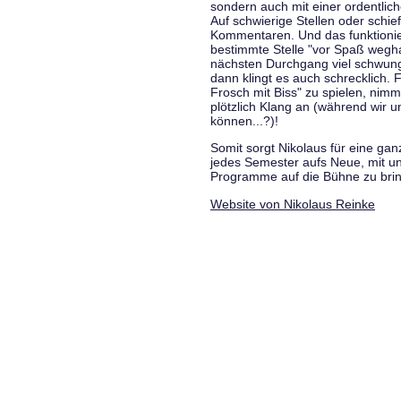
sondern auch mit einer ordentlic
Auf schwierige Stellen oder schie
Kommentaren. Und das funktionie
bestimmte Stelle "vor Spaß wegha
nächsten Durchgang viel schwungvo
dann klingt es auch schrecklich. F
Frosch mit Biss" zu spielen, nim
plötzlich Klang an (während wir u
können...?)!
Somit sorgt Nikolaus für eine g
jedes Semester aufs Neue, mit u
Programme auf die Bühne zu bri
Website von Nikolaus Reinke