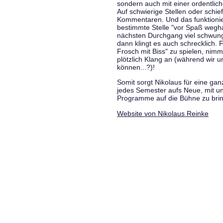
sondern auch mit einer ordentlic
Auf schwierige Stellen oder schie
Kommentaren. Und das funktionie
bestimmte Stelle "vor Spaß wegha
nächsten Durchgang viel schwungvo
dann klingt es auch schrecklich. F
Frosch mit Biss" zu spielen, nim
plötzlich Klang an (während wir u
können...?)!
Somit sorgt Nikolaus für eine g
jedes Semester aufs Neue, mit u
Programme auf die Bühne zu bri
Website von Nikolaus Reinke