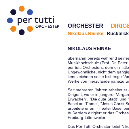
ORCHESTER
DIRIG
Nikolaus Reinke
Rückblick
NIKOLAUS REINKE
übernahm bereits während seines 
Musikhochschule (Prof. Dr. Peter 
per tutti Orchesters, dem er mittl
Ungewöhnliche, nicht dem gängi
kennzeichnen seine bisherige "Amt
Werke von hierzulande nahezu u
Seit mehreren Jahren arbeitet er
Dirigent, wo er in jüngerer Verga
Erwachen", "Die gute Stadt" und 
Basel an "Fame", "Jesus Christ Su
arbeitete er am Theater Basel be
Außerdem dirigiert er das Orche
Freiburg-Littenweiler.
Das Per Tutti Orchester leitet Nik