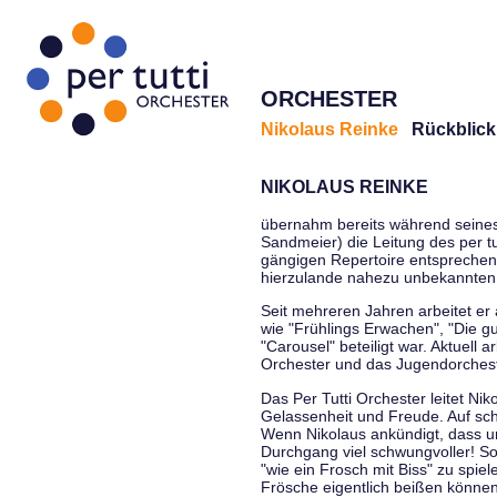
ORCHESTER
Nikolaus Reinke
Rückblick
NIKOLAUS REINKE
übernahm bereits während seines S
Sandmeier) die Leitung des per tu
gängigen Repertoire entsprechen
hierzulande nahezu unbekannten
Seit mehreren Jahren arbeitet er
wie "Frühlings Erwachen", "Die g
"Carousel" beteiligt war. Aktuell
Orchester und das Jugendorcheste
Das Per Tutti Orchester leitet Ni
Gelassenheit und Freude. Auf sch
Wenn Nikolaus ankündigt, dass un
Durchgang viel schwungvoller! Soll
"wie ein Frosch mit Biss" zu spie
Frösche eigentlich beißen können.