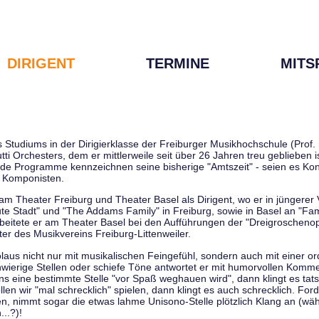
DIRIGENT
TERMINE
MITS
tudiums in der Dirigierklasse der Freiburger Musikhochschule (Prof. D
tti Orchesters, dem er mittlerweile seit über 26 Jahren treu geblieben 
de Programme kennzeichnen seine bisherige "Amtszeit" - seien es Kon
 Komponisten.
 am Theater Freiburg und Theater Basel als Dirigent, wo er in jüngere
ute Stadt" und "The Addams Family" in Freiburg, sowie in Basel an "Fa
 arbeitete er am Theater Basel bei den Aufführungen der "Dreigroschenop
r des Musikvereins Freiburg-Littenweiler.
kolaus nicht nur mit musikalischen Feingefühl, sondern auch mit einer o
wierige Stellen oder schiefe Töne antwortet er mit humorvollen Kommen
s eine bestimmte Stelle "vor Spaß weghauen wird", dann klingt es tat
en wir "mal schrecklich" spielen, dann klingt es auch schrecklich. Forde
len, nimmt sogar die etwas lahme Unisono-Stelle plötzlich Klang an (wä
..?)!