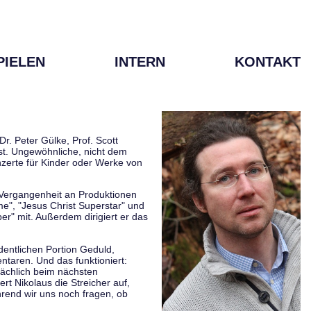
PIELEN
INTERN
KONTAKT
r. Peter Gülke, Prof. Scott
ist. Ungewöhnliche, nicht dem
zerte für Kinder oder Werke von
r Vergangenheit an Produktionen
me", "Jesus Christ Superstar" und
er" mit. Außerdem dirigiert er das
rdentlichen Portion Geduld,
taren. Und das funktioniert:
sächlich beim nächsten
rt Nikolaus die Streicher auf,
hrend wir uns noch fragen, ob