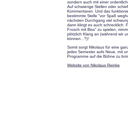
sondern auch mit einer ordentlic
Auf schwierige Stellen oder schie
Kommentaren. Und das funktionie
bestimmte Stelle "vor Spaß wegha
nächsten Durchgang viel schwungvo
dann klingt es auch schrecklich. F
Frosch mit Biss" zu spielen, nim
plötzlich Klang an (während wir u
können...?)!
Somit sorgt Nikolaus für eine g
jedes Semester aufs Neue, mit u
Programme auf die Bühne zu bri
Website von Nikolaus Reinke