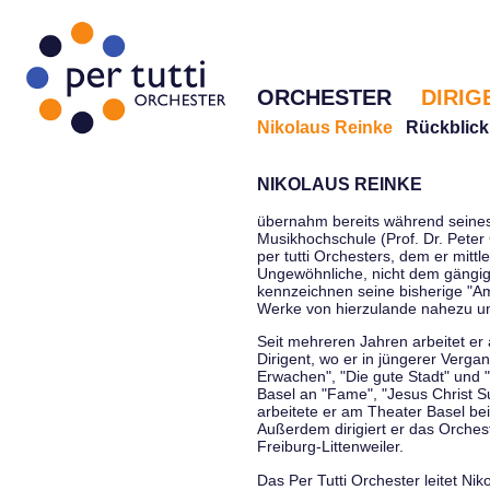
ORCHESTER
DIRIG
Nikolaus Reinke
Rückblick
NIKOLAUS REINKE
übernahm bereits während seines 
Musikhochschule (Prof. Dr. Peter 
per tutti Orchesters, dem er mittl
Ungewöhnliche, nicht dem gängi
kennzeichnen seine bisherige "Amt
Werke von hierzulande nahezu u
Seit mehreren Jahren arbeitet er
Dirigent, wo er in jüngerer Verga
Erwachen", "Die gute Stadt" und 
Basel an "Fame", "Jesus Christ Su
arbeitete er am Theater Basel be
Außerdem dirigiert er das Orche
Freiburg-Littenweiler.
Das Per Tutti Orchester leitet Nik