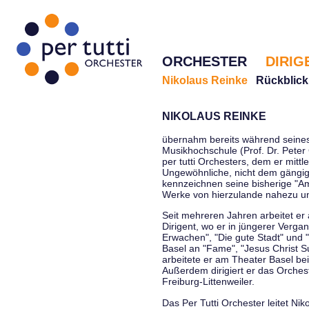
ORCHESTER
DIRIG
Nikolaus Reinke
Rückblick
NIKOLAUS REINKE
übernahm bereits während seines 
Musikhochschule (Prof. Dr. Peter 
per tutti Orchesters, dem er mittl
Ungewöhnliche, nicht dem gängi
kennzeichnen seine bisherige "Amt
Werke von hierzulande nahezu u
Seit mehreren Jahren arbeitet er
Dirigent, wo er in jüngerer Verga
Erwachen", "Die gute Stadt" und 
Basel an "Fame", "Jesus Christ Su
arbeitete er am Theater Basel be
Außerdem dirigiert er das Orche
Freiburg-Littenweiler.
Das Per Tutti Orchester leitet Nik