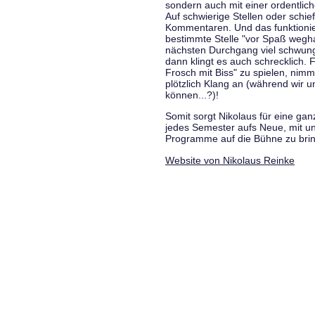
sondern auch mit einer ordentlic
Auf schwierige Stellen oder schie
Kommentaren. Und das funktionie
bestimmte Stelle "vor Spaß wegha
nächsten Durchgang viel schwungvo
dann klingt es auch schrecklich. F
Frosch mit Biss" zu spielen, nim
plötzlich Klang an (während wir u
können...?)!
Somit sorgt Nikolaus für eine g
jedes Semester aufs Neue, mit u
Programme auf die Bühne zu bri
Website von Nikolaus Reinke