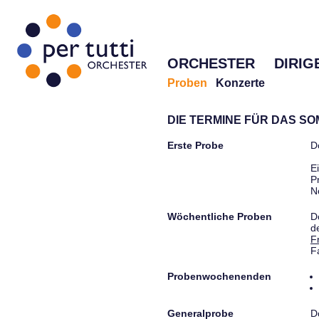
ORCHESTER
DIRIG
Proben
Konzerte
DIE TERMINE FÜR DAS S
Erste Probe
D
E
P
N
Wöchentliche Proben
D
d
F
F
Probenwochenenden
Generalprobe
D