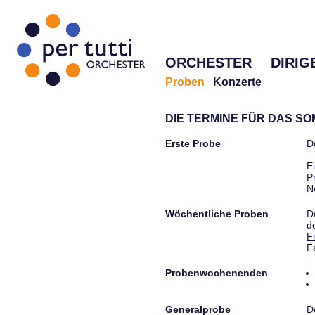
ORCHESTER
DIRIG
Proben
Konzerte
DIE TERMINE FÜR DAS S
Erste Probe
D
E
P
N
Wöchentliche Proben
D
d
F
F
Probenwochenenden
Generalprobe
D