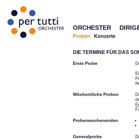
ORCHESTER
DIRIG
Proben
Konzerte
DIE TERMINE FÜR DAS S
Erste Probe
D
E
P
N
Wöchentliche Proben
D
d
F
F
Probenwochenenden
Generalprobe
D