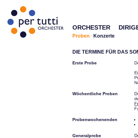
ORCHESTER
DIRIG
Proben
Konzerte
DIE TERMINE FÜR DAS S
Erste Probe
D
E
P
N
Wöchentliche Proben
D
d
F
F
Probenwochenenden
Generalprobe
D