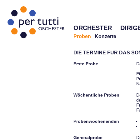
ORCHESTER
DIRIG
Proben
Konzerte
DIE TERMINE FÜR DAS S
Erste Probe
D
E
P
N
Wöchentliche Proben
D
d
F
F
Probenwochenenden
Generalprobe
D